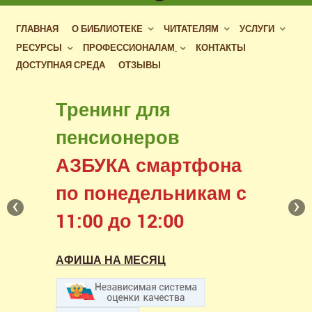
ГЛАВНАЯ
О БИБЛИОТЕКЕ
ЧИТАТЕЛЯМ
УСЛУГИ
РЕСУРСЫ
ПРОФЕССИОНАЛАМ
КОНТАКТЫ
ДОСТУПНАЯ СРЕДА
ОТЗЫВЫ
Бесплатный доступ
Тренинг для
к фондам российских
пенсионеров
библиотек
АЗБУКА смартфона
в нашем читальном зале
по понедельникам с
‹
›
11:00 до 12:00
АФИША НА МЕСЯЦ
АФИША НА МЕСЯЦ