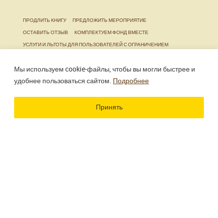
ПРОДЛИТЬ КНИГУ
ПРЕДЛОЖИТЬ МЕРОПРИЯТИЕ
ОСТАВИТЬ ОТЗЫВ
КОМПЛЕКТУЕМ ФОНД ВМЕСТЕ
УСЛУГИ И ЛЬГОТЫ ДЛЯ ПОЛЬЗОВАТЕЛЕЙ С ОГРАНИЧЕНИЕМ
ЖИЗНЕДЕЯТЕЛЬНОСТИ
Мы используем cookie‑файлы, чтобы вы могли быстрее и
удобнее пользоваться сайтом.
Подробнее
Использование материалов сайта разрешено только
при наличии активной ссылки.
Принять
Разработка сайта
Цветографика