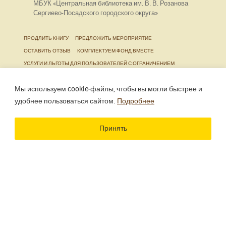
МБУК «Центральная библиотека им. В. В. Розанова
Сергиево-Посадского городского округа»
ПРОДЛИТЬ КНИГУ
ПРЕДЛОЖИТЬ МЕРОПРИЯТИЕ
ОСТАВИТЬ ОТЗЫВ
КОМПЛЕКТУЕМ ФОНД ВМЕСТЕ
УСЛУГИ И ЛЬГОТЫ ДЛЯ ПОЛЬЗОВАТЕЛЕЙ С ОГРАНИЧЕНИЕМ
ЖИЗНЕДЕЯТЕЛЬНОСТИ
Мы используем cookie‑файлы, чтобы вы могли быстрее и
удобнее пользоваться сайтом.
Подробнее
Использование материалов сайта разрешено только
при наличии активной ссылки.
Принять
Разработка сайта
Цветографика