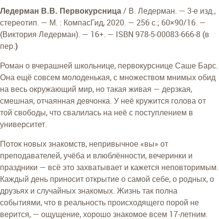
Ледерман В.В. Первокурсница
/ В. Ледерман. — 3-е изд.,
стереотип. — М. : КомпасГид, 2020. — 256 с.; 60×90/16. —
(Виктория Ледерман). — 16+. — ISBN 978-5-00083-666-8 (в
пер.
)
Роман о вчерашней школьнице, первокурснице Саше Барс.
Она ещё совсем молоденькая, с множеством мнимых обид
на весь окружающий мир, но такая живая — дерзкая,
смешная, отчаянная девчонка. У неё кружится голова от
той свободы, что свалилась на неё с поступлением в
университет.
Поток новых знакомств, непривычное «вы» от
преподавателей, учёба и влюблённости, вечеринки и
праздники — всё это захватывает и кажется неповторимым.
Каждый день приносит открытие о самой себе, о родных, о
друзьях и случайных знакомых. Жизнь так полна
событиями, что в реальность происходящего порой не
верится, — ощущение, хорошо знакомое всем 17-летним.