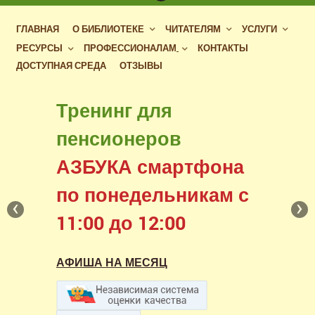
ГЛАВНАЯ
О БИБЛИОТЕКЕ
ЧИТАТЕЛЯМ
УСЛУГИ
РЕСУРСЫ
ПРОФЕССИОНАЛАМ
КОНТАКТЫ
ДОСТУПНАЯ СРЕДА
ОТЗЫВЫ
Бесплатный доступ
Тренинг для
к фондам российских
пенсионеров
библиотек
АЗБУКА смартфона
в нашем читальном зале
по понедельникам с
‹
›
11:00 до 12:00
АФИША НА МЕСЯЦ
АФИША НА МЕСЯЦ