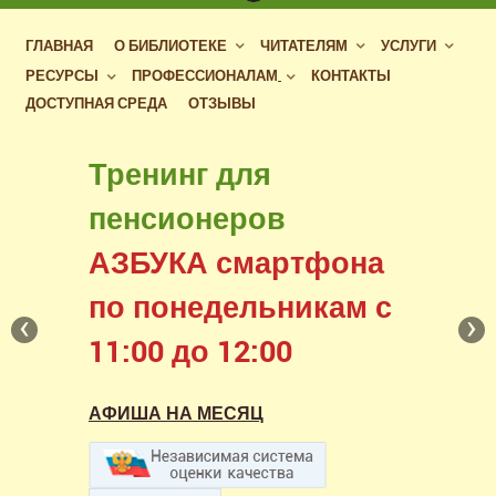
ГЛАВНАЯ
О БИБЛИОТЕКЕ
ЧИТАТЕЛЯМ
УСЛУГИ
РЕСУРСЫ
ПРОФЕССИОНАЛАМ
КОНТАКТЫ
ДОСТУПНАЯ СРЕДА
ОТЗЫВЫ
Бесплатный доступ
Тренинг для
к фондам российских
пенсионеров
библиотек
АЗБУКА смартфона
в нашем читальном зале
по понедельникам с
‹
›
11:00 до 12:00
АФИША НА МЕСЯЦ
АФИША НА МЕСЯЦ