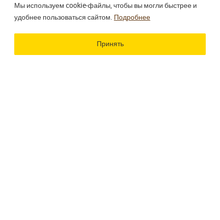
Мы используем cookie‑файлы, чтобы вы могли быстрее и
удобнее пользоваться сайтом.
Подробнее
Использование материалов сайта разрешено только
при наличии активной ссылки.
Принять
Разработка сайта
Цветографика