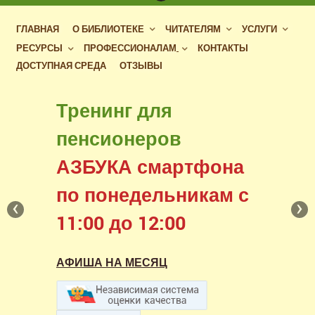
ГЛАВНАЯ
О БИБЛИОТЕКЕ
ЧИТАТЕЛЯМ
УСЛУГИ
РЕСУРСЫ
ПРОФЕССИОНАЛАМ
КОНТАКТЫ
ДОСТУПНАЯ СРЕДА
ОТЗЫВЫ
Бесплатный доступ
Тренинг для
к фондам российских
пенсионеров
библиотек
АЗБУКА смартфона
в нашем читальном зале
по понедельникам с
‹
›
11:00 до 12:00
АФИША НА МЕСЯЦ
АФИША НА МЕСЯЦ