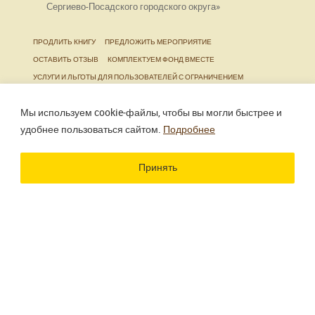
Сергиево-Посадского городского округа»
ПРОДЛИТЬ КНИГУ
ПРЕДЛОЖИТЬ МЕРОПРИЯТИЕ
ОСТАВИТЬ ОТЗЫВ
КОМПЛЕКТУЕМ ФОНД ВМЕСТЕ
УСЛУГИ И ЛЬГОТЫ ДЛЯ ПОЛЬЗОВАТЕЛЕЙ С ОГРАНИЧЕНИЕМ
ЖИЗНЕДЕЯТЕЛЬНОСТИ
Мы используем cookie‑файлы, чтобы вы могли быстрее и
удобнее пользоваться сайтом.
Подробнее
Использование материалов сайта разрешено только
при наличии активной ссылки.
Принять
Разработка сайта
Цветографика