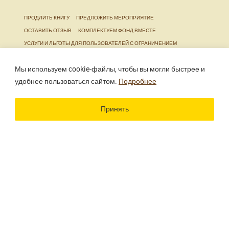
ПРОДЛИТЬ КНИГУ
ПРЕДЛОЖИТЬ МЕРОПРИЯТИЕ
ОСТАВИТЬ ОТЗЫВ
КОМПЛЕКТУЕМ ФОНД ВМЕСТЕ
УСЛУГИ И ЛЬГОТЫ ДЛЯ ПОЛЬЗОВАТЕЛЕЙ С ОГРАНИЧЕНИЕМ
ЖИЗНЕДЕЯТЕЛЬНОСТИ
Мы используем cookie‑файлы, чтобы вы могли быстрее и
удобнее пользоваться сайтом.
Подробнее
Использование материалов сайта разрешено только
при наличии активной ссылки.
Принять
Разработка сайта
Цветографика