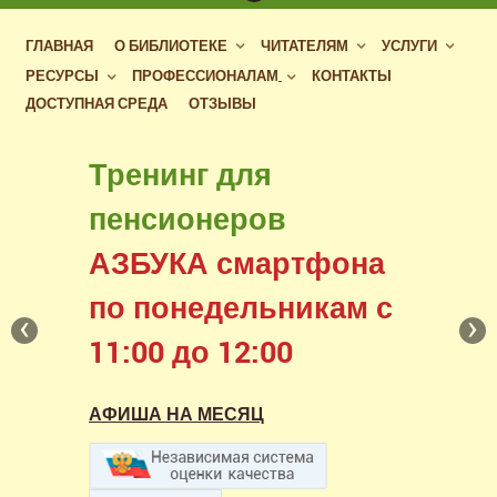
ГЛАВНАЯ
О БИБЛИОТЕКЕ
ЧИТАТЕЛЯМ
УСЛУГИ
РЕСУРСЫ
ПРОФЕССИОНАЛАМ
КОНТАКТЫ
ДОСТУПНАЯ СРЕДА
ОТЗЫВЫ
Бесплатный доступ
Тренинг для
к фондам российских
пенсионеров
библиотек
АЗБУКА смартфона
в нашем читальном зале
по понедельникам с
‹
›
11:00 до 12:00
АФИША НА МЕСЯЦ
АФИША НА МЕСЯЦ