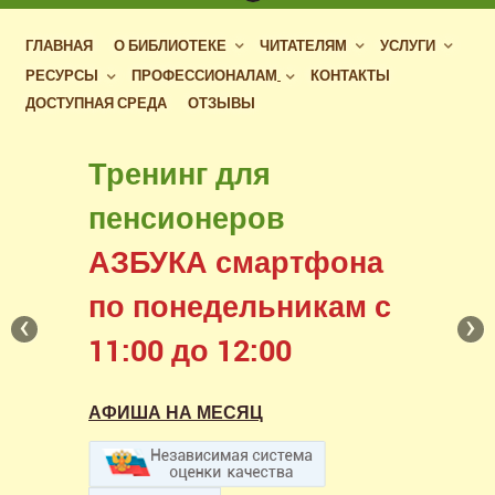
ГЛАВНАЯ
О БИБЛИОТЕКЕ
ЧИТАТЕЛЯМ
УСЛУГИ
РЕСУРСЫ
ПРОФЕССИОНАЛАМ
КОНТАКТЫ
ДОСТУПНАЯ СРЕДА
ОТЗЫВЫ
Бесплатный доступ
Тренинг для
к фондам российских
пенсионеров
библиотек
АЗБУКА смартфона
в нашем читальном зале
по понедельникам с
‹
›
11:00 до 12:00
АФИША НА МЕСЯЦ
АФИША НА МЕСЯЦ