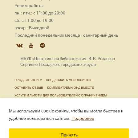
Режим работы:
пн.:-птн.: с 11:00 до 20:00
сб.:с 11:00 до 19:00
воскр.: Выходной
Последний понедельник месяца - санитарный день
МБУК «Центральная библиотека им. В. В. Розанова
Сергиево-Посадского городского округа»
ПРОДЛИТЬ КНИГУ
ПРЕДЛОЖИТЬ МЕРОПРИЯТИЕ
ОСТАВИТЬ ОТЗЫВ
КОМПЛЕКТУЕМ ФОНД ВМЕСТЕ
УСЛУГИ И ЛЬГОТЫ ДЛЯ ПОЛЬЗОВАТЕЛЕЙ С ОГРАНИЧЕНИЕМ
ЖИЗНЕДЕЯТЕЛЬНОСТИ
Мы используем cookie‑файлы, чтобы вы могли быстрее и
удобнее пользоваться сайтом.
Подробнее
Использование материалов сайта разрешено только
при наличии активной ссылки.
Принять