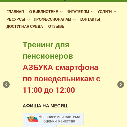
ГЛАВНАЯ
О БИБЛИОТЕКЕ
ЧИТАТЕЛЯМ
УСЛУГИ
РЕСУРСЫ
ПРОФЕССИОНАЛАМ
КОНТАКТЫ
ДОСТУПНАЯ СРЕДА
ОТЗЫВЫ
Бесплатный доступ
Тренинг для
УСЛУГИ И ЛЬГОТЫ
к фондам российских
пенсионеров
ДЛЯ ПОЛЬЗОВАТЕЛЕЙ
библиотек
АЗБУКА смартфона
С ОГРАНИЧЕНИЕМ
в нашем читальном зале
по понедельникам с
ЖИЗНЕДЕЯТЕЛЬНОСТИ
‹
›
11:00 до 12:00
АФИША НА МЕСЯЦ
АФИША НА МЕСЯЦ
АФИША НА МЕСЯЦ