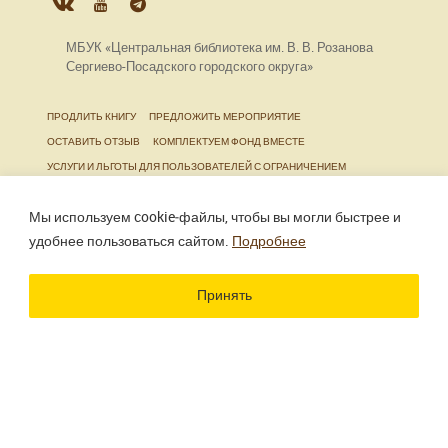
МБУК «Центральная библиотека им. В. В. Розанова
Сергиево-Посадского городского округа»
ПРОДЛИТЬ КНИГУ
ПРЕДЛОЖИТЬ МЕРОПРИЯТИЕ
ОСТАВИТЬ ОТЗЫВ
КОМПЛЕКТУЕМ ФОНД ВМЕСТЕ
УСЛУГИ И ЛЬГОТЫ ДЛЯ ПОЛЬЗОВАТЕЛЕЙ С ОГРАНИЧЕНИЕМ
ЖИЗНЕДЕЯТЕЛЬНОСТИ
Мы используем cookie‑файлы, чтобы вы могли быстрее и
удобнее пользоваться сайтом.
Подробнее
Использование материалов сайта разрешено только
при наличии активной ссылки.
Принять
Разработка сайта
Цветографика