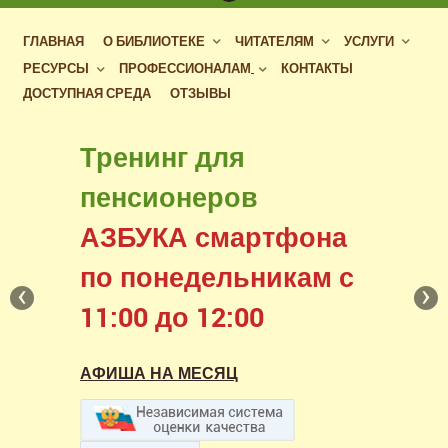
ГЛАВНАЯ
О БИБЛИОТЕКЕ
ЧИТАТЕЛЯМ
УСЛУГИ
РЕСУРСЫ
ПРОФЕССИОНАЛАМ
КОНТАКТЫ
ДОСТУПНАЯ СРЕДА
ОТЗЫВЫ
Бесплатный доступ
Тренинг для
к фондам российских
пенсионеров
библиотек
АЗБУКА смартфона
в нашем читальном зале
по понедельникам с
‹
›
11:00 до 12:00
АФИША НА МЕСЯЦ
АФИША НА МЕСЯЦ