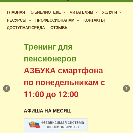
ГЛАВНАЯ
О БИБЛИОТЕКЕ
ЧИТАТЕЛЯМ
УСЛУГИ
РЕСУРСЫ
ПРОФЕССИОНАЛАМ
КОНТАКТЫ
ДОСТУПНАЯ СРЕДА
ОТЗЫВЫ
Бесплатный доступ
Тренинг для
к фондам российских
пенсионеров
библиотек
АЗБУКА смартфона
в нашем читальном зале
по понедельникам с
‹
›
11:00 до 12:00
АФИША НА МЕСЯЦ
АФИША НА МЕСЯЦ