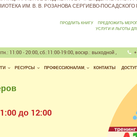
ИОТЕКА ИМ. В. В. РОЗАНОВА СЕРГИЕВО-ПОСАДСКОГО 
ПРОДЛИТЬ КНИГУ
ПРЕДЛОЖИТЬ МЕРО
УСЛУГИ И ЛЬГОТЫ Д
тн.: 11:00 - 20:00, сб.:11:00-19:00, воскр.: выходной ,
+7
УГИ
РЕСУРСЫ
ПРОФЕССИОНАЛАМ
КОНТАКТЫ
ДОСТУ
еров
 библиотек
але
:00 до 12:00