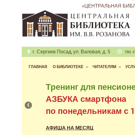
«ЦЕНТРАЛЬНАЯ БИБЛ
г. Сергиев Посад, ул. Валовая, д. 5
пн.-п
ГЛАВНАЯ
О БИБЛИОТЕКЕ
ЧИТАТЕЛЯМ
УСЛ
Бесплатный доступ
Тренинг для пенсион
к фондам российских
АЗБУКА смартфона
‹
в нашем читальном з
по понедельникам с 11
АФИША НА МЕСЯЦ
АФИША НА МЕСЯЦ