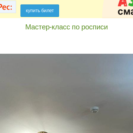
купить билет
купить билет
Мастер-класс по росписи