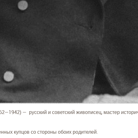
2—1942) — русский и советский живописец, мастер историч
енных купцов со стороны обоих родителей.