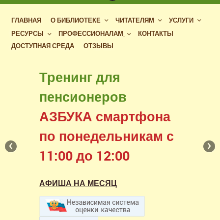
ГЛАВНАЯ
О БИБЛИОТЕКЕ
ЧИТАТЕЛЯМ
УСЛУГИ
РЕСУРСЫ
ПРОФЕССИОНАЛАМ
КОНТАКТЫ
ДОСТУПНАЯ СРЕДА
ОТЗЫВЫ
Бесплатный доступ
Тренинг для
к фондам российских
пенсионеров
библиотек
АЗБУКА смартфона
в нашем читальном зале
по понедельникам с
‹
›
11:00 до 12:00
АФИША НА МЕСЯЦ
АФИША НА МЕСЯЦ