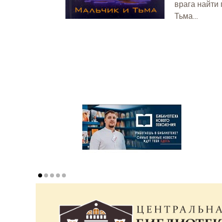
врага найти 
Тьма…