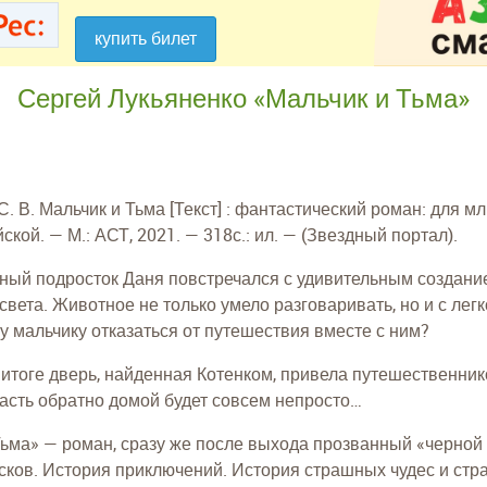
купить билет
купить билет
Сергей Лукьяненко «Мальчик и Тьма»
С. В. Мальчик и Тьма [Текст] : фантастический роман: для мл. 
йской. — М.: АСТ, 2021. — 318с.: ил. — (Звездный портал).
ый подросток Даня повстречался с удивительным создани
вета. Животное не только умело разговаривать, но и с лег
 мальчику отказаться от путешествия вместе с ним?
 итоге дверь, найденная Котенком, привела путешественник
асть обратно домой будет совсем непросто…
Тьма» — роман, сразу же после выхода прозванный «черной
сков. История приключений. История страшных чудес и стра