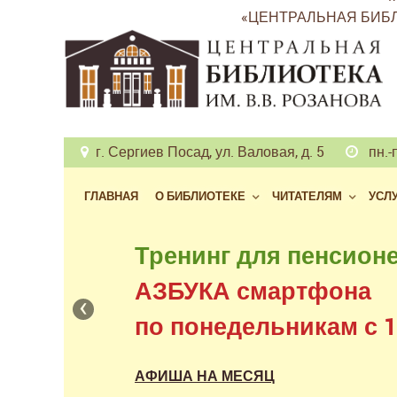
«ЦЕНТРАЛЬНАЯ БИБЛ
г. Сергиев Посад, ул. Валовая, д. 5
пн.-п
ГЛАВНАЯ
О БИБЛИОТЕКЕ
ЧИТАТЕЛЯМ
УСЛ
Бесплатный доступ
Тренинг для пенсион
к фондам российских
АЗБУКА смартфона
‹
в нашем читальном з
по понедельникам с 11
АФИША НА МЕСЯЦ
АФИША НА МЕСЯЦ