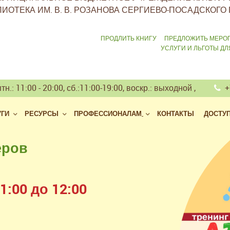
ИОТЕКА ИМ. В. В. РОЗАНОВА СЕРГИЕВО-ПОСАДСКОГО 
ПРОДЛИТЬ КНИГУ
ПРЕДЛОЖИТЬ МЕРО
УСЛУГИ И ЛЬГОТЫ Д
тн.: 11:00 - 20:00, сб.:11:00-19:00, воскр.: выходной ,
+7
УГИ
РЕСУРСЫ
ПРОФЕССИОНАЛАМ
КОНТАКТЫ
ДОСТУ
еров
 библиотек
але
:00 до 12:00