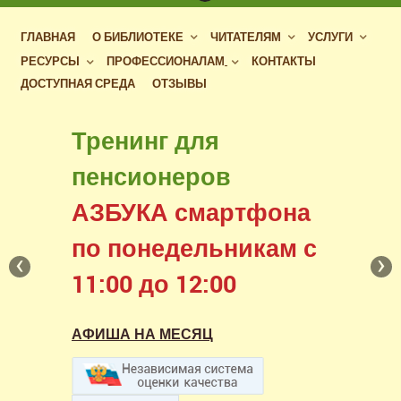
ГЛАВНАЯ
О БИБЛИОТЕКЕ
ЧИТАТЕЛЯМ
УСЛУГИ
РЕСУРСЫ
ПРОФЕССИОНАЛАМ
КОНТАКТЫ
ДОСТУПНАЯ СРЕДА
ОТЗЫВЫ
Бесплатный доступ
Тренинг для
к фондам российских
пенсионеров
библиотек
АЗБУКА смартфона
в нашем читальном зале
по понедельникам с
‹
›
11:00 до 12:00
АФИША НА МЕСЯЦ
АФИША НА МЕСЯЦ