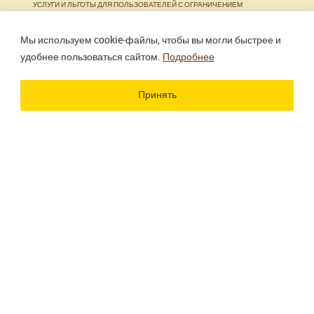
УСЛУГИ И ЛЬГОТЫ ДЛЯ ПОЛЬЗОВАТЕЛЕЙ С ОГРАНИЧЕНИЕМ
ЖИЗНЕДЕЯТЕЛЬНОСТИ
Мы используем cookie‑файлы, чтобы вы могли быстрее и
удобнее пользоваться сайтом.
Подробнее
Использование материалов сайта разрешено только
при наличии активной ссылки.
Принять
Разработка сайта
Цветографика