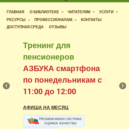
ГЛАВНАЯ
О БИБЛИОТЕКЕ
ЧИТАТЕЛЯМ
УСЛУГИ
РЕСУРСЫ
ПРОФЕССИОНАЛАМ
КОНТАКТЫ
ДОСТУПНАЯ СРЕДА
ОТЗЫВЫ
Бесплатный доступ
Тренинг для
к фондам российских
пенсионеров
библиотек
АЗБУКА смартфона
в нашем читальном зале
по понедельникам с
‹
›
11:00 до 12:00
АФИША НА МЕСЯЦ
АФИША НА МЕСЯЦ