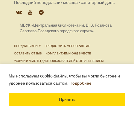
Последний понедельник месяца - санитарный день
МБУК «Центральная библиотека им. В. В. Розанова
Сергиево-Посадского городского округа»
ПРОДЛИТЬ КНИГУ
ПРЕДЛОЖИТЬ МЕРОПРИЯТИЕ
ОСТАВИТЬ ОТЗЫВ
КОМПЛЕКТУЕМ ФОНД ВМЕСТЕ
УСЛУГИ И ЛЬГОТЫ ДЛЯ ПОЛЬЗОВАТЕЛЕЙ С ОГРАНИЧЕНИЕМ
ЖИЗНЕДЕЯТЕЛЬНОСТИ
Мы используем cookie‑файлы, чтобы вы могли быстрее и
удобнее пользоваться сайтом.
Подробнее
Использование материалов сайта разрешено только
при наличии активной ссылки.
Принять
Разработка сайта
Цветографика