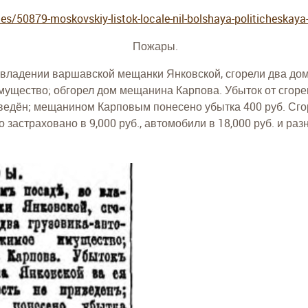
des/50879-moskovskiy-listok-locale-nil-bolshaya-politicheskay
Пожары.
 владении варшавской мещанки Янковской, сгорели два дома
мущество; обгорел дом мещанина Карпова. Убыток от сгоре
иведён; мещанином Карповым понесено убытка 400 руб. Сг
 застраховано в 9,000 руб., автомобили в 18,000 руб. и раз