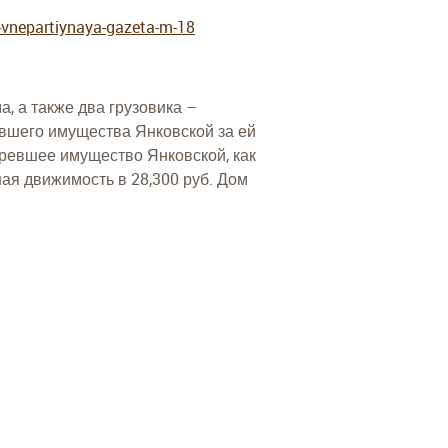
a-vnepartiynaya-gazeta-m-18
, а также два грузовика –
вшего имущества Янковской за ей
оревшее имущество Янковской, как
ная движимость в 28,300 руб. Дом