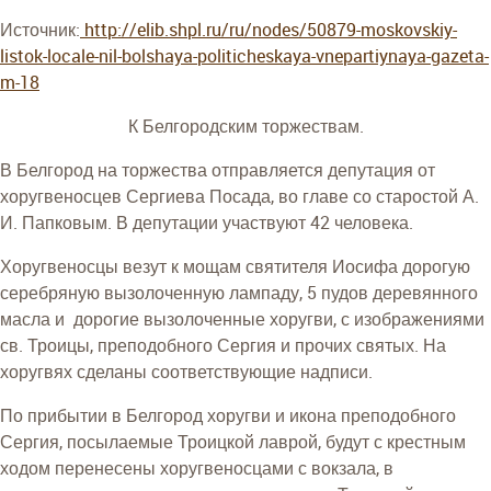
Источник:
http://elib.shpl.ru/ru/nodes/50879-moskovskiy-
listok-locale-nil-bolshaya-politicheskaya-vnepartiynaya-gazeta-
m-18
К Белгородским торжествам.
В Белгород на торжества отправляется депутация от
хоругвеносцев Сергиева Посада, во главе со старостой А.
И. Папковым. В депутации участвуют 42 человека.
Хоругвеносцы везут к мощам святителя Иосифа дорогую
серебряную вызолоченную лампаду, 5 пудов деревянного
масла и дорогие вызолоченные хоругви, с изображениями
св. Троицы, преподобного Сергия и прочих святых. На
хоругвях сделаны соответствующие надписи.
По прибытии в Белгород хоругви и икона преподобного
Сергия, посылаемые Троицкой лаврой, будут с крестным
ходом перенесены хоругвеносцами с вокзала, в