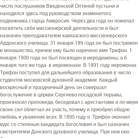
число послушников Введенской Оптиной пустыни и
находился здесь под руководством знаменитого
подвижника старца Амвросия. Через два года он пожелал
посвятить себя миссионерской деятельности и был
назначен преподавателем кавказского миссионерского
Ардонского училища. 31 января 189 года он был пострижен
в монашество, причем ему было наречено имя Трифон. 1
января 1900 года он был посвящен в иеродиаконы, а 6
января того же года- в иеромонахи. В 1891 году иеромонах
Трифон поступил для дальнейшего образования в число
студентов московской духовной академии. Каждый
воскресный и праздничный день он совершал
богослужение в церкви Сергиево-посадской тюрьмы,
произносил проповеди, беседовал с арестантами и по мере
своих сил облегчал их участь, почему и приобрел общую
любовь и уважение всех. В 1895 году о. Трифон окончил
курс со степенью кандидата богословия и был назначен
смотрителем Донского духовного училища. При нем оно