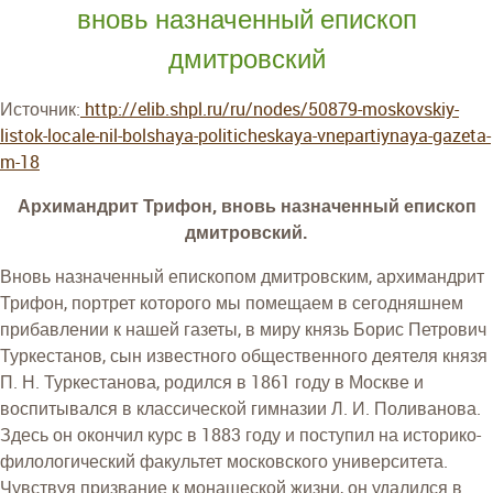
вновь назначенный епископ
дмитровский
Источник:
http://elib.shpl.ru/ru/nodes/50879-moskovskiy-
listok-locale-nil-bolshaya-politicheskaya-vnepartiynaya-gazeta-
m-18
Архимандрит Трифон, вновь назначенный епископ
дмитровский.
Вновь назначенный епископом дмитровским, архимандрит
Трифон, портрет которого мы помещаем в сегодняшнем
прибавлении к нашей газеты, в миру князь Борис Петрович
Туркестанов, сын известного общественного деятеля князя
П. Н. Туркестанова, родился в 1861 году в Москве и
воспитывался в классической гимназии Л. И. Поливанова.
Здесь он окончил курс в 1883 году и поступил на историко-
филологический факультет московского университета.
Чувствуя призвание к монашеской жизни, он удалился в