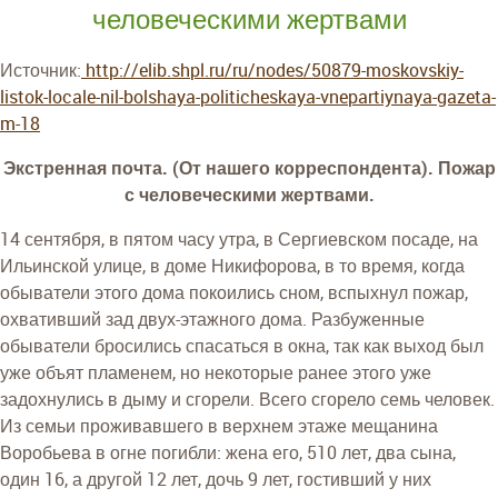
человеческими жертвами
Источник:
http://elib.shpl.ru/ru/nodes/50879-moskovskiy-
listok-locale-nil-bolshaya-politicheskaya-vnepartiynaya-gazeta-
m-18
Экстренная почта. (От нашего корреспондента). Пожар
с человеческими жертвами.
14 сентября, в пятом часу утра, в Сергиевском посаде, на
Ильинской улице, в доме Никифорова, в то время, когда
обыватели этого дома покоились сном, вспыхнул пожар,
охвативший зад двух-этажного дома. Разбуженные
обыватели бросились спасаться в окна, так как выход был
уже объят пламенем, но некоторые ранее этого уже
задохнулись в дыму и сгорели. Всего сгорело семь человек.
Из семьи проживавшего в верхнем этаже мещанина
Воробьева в огне погибли: жена его, 510 лет, два сына,
один 16, а другой 12 лет, дочь 9 лет, гостивший у них