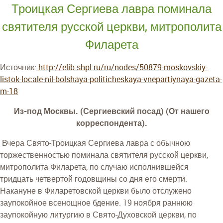
Троицкая Сергиева лавра поминала
святителя русской церкви, митрополита
Филарета
Источник:
http://elib.shpl.ru/ru/nodes/50879-moskovskiy-
listok-locale-nil-bolshaya-politicheskaya-vnepartiynaya-gazeta-
m-18
Из-под Москвы. (Сергиевский посад) (От нашего
корреспондента).
Вчера Свято-Троицкая Сергиева лавра с обычною
торжественностью поминала святителя русской церкви,
митрополита Филарета, по случаю исполнившейся
тридцать четвертой годовщины со дня его смерти.
Накануне в Филаретовской церкви было отслужено
заупокойное всенощное бдение. 19 ноября раннюю
заупокойную литургию в Свято-Духовской церкви, по