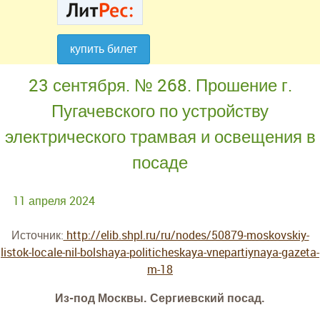
купить билет
купить билет
23 сентября. № 268. Прошение г.
Пугачевского по устройству
электрического трамвая и освещения в
посаде
11 апреля 2024
Источник:
http://elib.shpl.ru/ru/nodes/50879-moskovskiy-
listok-locale-nil-bolshaya-politicheskaya-vnepartiynaya-gazeta-
m-18
Из-под Москвы. Сергиевский посад.