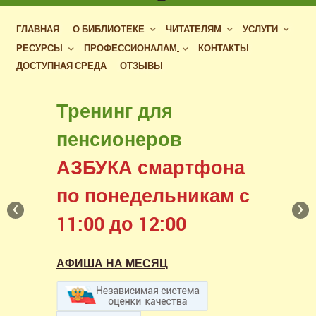
ГЛАВНАЯ
О БИБЛИОТЕКЕ
ЧИТАТЕЛЯМ
УСЛУГИ
РЕСУРСЫ
ПРОФЕССИОНАЛАМ
КОНТАКТЫ
ДОСТУПНАЯ СРЕДА
ОТЗЫВЫ
Бесплатный доступ
Тренинг для
к фондам российских
пенсионеров
библиотек
АЗБУКА смартфона
в нашем читальном зале
по понедельникам с
‹
›
11:00 до 12:00
АФИША НА МЕСЯЦ
АФИША НА МЕСЯЦ