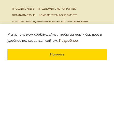
ПРОДЛИТЬ КНИГУ
ПРЕДЛОЖИТЬ МЕРОПРИЯТИЕ
ОСТАВИТЬ ОТЗЫВ
КОМПЛЕКТУЕМ ФОНД ВМЕСТЕ
УСЛУГИ И ЛЬГОТЫ ДЛЯ ПОЛЬЗОВАТЕЛЕЙ С ОГРАНИЧЕНИЕМ
ЖИЗНЕДЕЯТЕЛЬНОСТИ
Мы используем cookie‑файлы, чтобы вы могли быстрее и
удобнее пользоваться сайтом.
Подробнее
Использование материалов сайта разрешено только
при наличии активной ссылки.
Принять
Разработка сайта
Цветографика