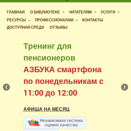
ГЛАВНАЯ
О БИБЛИОТЕКЕ
ЧИТАТЕЛЯМ
УСЛУГИ
РЕСУРСЫ
ПРОФЕССИОНАЛАМ
КОНТАКТЫ
ДОСТУПНАЯ СРЕДА
ОТЗЫВЫ
Бесплатный доступ
Тренинг для
к фондам российских
пенсионеров
библиотек
АЗБУКА смартфона
в нашем читальном зале
по понедельникам с
‹
›
11:00 до 12:00
АФИША НА МЕСЯЦ
АФИША НА МЕСЯЦ