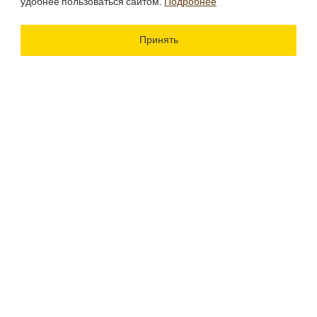
удобнее пользоваться сайтом.
Подробнее
Использование материалов сайта разрешено только
при наличии активной ссылки.
Принять
Разработка сайта
Цветографика