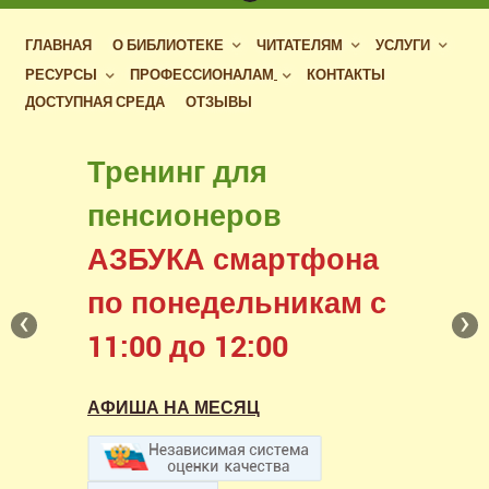
ГЛАВНАЯ
О БИБЛИОТЕКЕ
ЧИТАТЕЛЯМ
УСЛУГИ
РЕСУРСЫ
ПРОФЕССИОНАЛАМ
КОНТАКТЫ
ДОСТУПНАЯ СРЕДА
ОТЗЫВЫ
Бесплатный доступ
Тренинг для
к фондам российских
пенсионеров
библиотек
АЗБУКА смартфона
в нашем читальном зале
по понедельникам с
‹
›
11:00 до 12:00
АФИША НА МЕСЯЦ
АФИША НА МЕСЯЦ