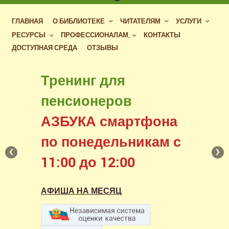
ГЛАВНАЯ
О БИБЛИОТЕКЕ
ЧИТАТЕЛЯМ
УСЛУГИ
РЕСУРСЫ
ПРОФЕССИОНАЛАМ
КОНТАКТЫ
ДОСТУПНАЯ СРЕДА
ОТЗЫВЫ
Бесплатный доступ
Тренинг для
к фондам российских
пенсионеров
библиотек
АЗБУКА смартфона
в нашем читальном зале
по понедельникам с
‹
›
11:00 до 12:00
АФИША НА МЕСЯЦ
АФИША НА МЕСЯЦ