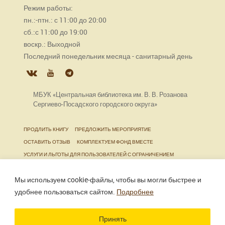
Режим работы:
пн.:-птн.: с 11:00 до 20:00
сб.:с 11:00 до 19:00
воскр.: Выходной
Последний понедельник месяца - санитарный день
МБУК «Центральная библиотека им. В. В. Розанова
Сергиево-Посадского городского округа»
ПРОДЛИТЬ КНИГУ
ПРЕДЛОЖИТЬ МЕРОПРИЯТИЕ
ОСТАВИТЬ ОТЗЫВ
КОМПЛЕКТУЕМ ФОНД ВМЕСТЕ
УСЛУГИ И ЛЬГОТЫ ДЛЯ ПОЛЬЗОВАТЕЛЕЙ С ОГРАНИЧЕНИЕМ
ЖИЗНЕДЕЯТЕЛЬНОСТИ
Мы используем cookie‑файлы, чтобы вы могли быстрее и
удобнее пользоваться сайтом.
Подробнее
Использование материалов сайта разрешено только
при наличии активной ссылки.
Принять