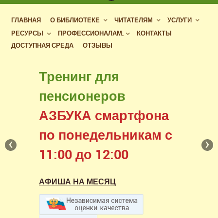
ГЛАВНАЯ
О БИБЛИОТЕКЕ
ЧИТАТЕЛЯМ
УСЛУГИ
РЕСУРСЫ
ПРОФЕССИОНАЛАМ
КОНТАКТЫ
ДОСТУПНАЯ СРЕДА
ОТЗЫВЫ
Бесплатный доступ
Тренинг для
к фондам российских
пенсионеров
библиотек
АЗБУКА смартфона
в нашем читальном зале
по понедельникам с
‹
›
11:00 до 12:00
АФИША НА МЕСЯЦ
АФИША НА МЕСЯЦ