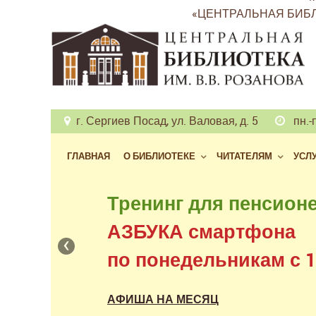
«ЦЕНТРАЛЬНАЯ БИБЛ
г. Сергиев Посад, ул. Валовая, д. 5
пн.-п
ГЛАВНАЯ
О БИБЛИОТЕКЕ
ЧИТАТЕЛЯМ
УСЛ
Бесплатный доступ
Тренинг для пенсион
к фондам российских
АЗБУКА смартфона
‹
в нашем читальном з
по понедельникам с 11
АФИША НА МЕСЯЦ
АФИША НА МЕСЯЦ