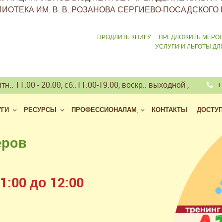
ИОТЕКА ИМ. В. В. РОЗАНОВА СЕРГИЕВО-ПОСАДСКОГО 
ПРОДЛИТЬ КНИГУ
ПРЕДЛОЖИТЬ МЕРО
УСЛУГИ И ЛЬГОТЫ Д
тн.: 11:00 - 20:00, сб.:11:00-19:00, воскр.: выходной ,
+7
УГИ
РЕСУРСЫ
ПРОФЕССИОНАЛАМ
КОНТАКТЫ
ДОСТУ
еров
 библиотек
але
:00 до 12:00