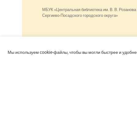
МБУК «Центральная библиотека им. В. В. Розанова
Сергиево-Посадского городского округа»
Использование материалов сайта разрешено
только при наличии активной ссылки.
Мы используем cookie‑файлы, чтобы вы могли быстрее и удобне