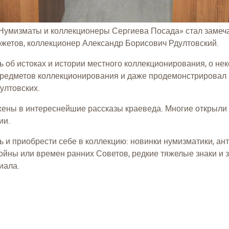
Нумизматы и коллекционеры Сергиева Посада» стал замеча
южетов, коллекционер Александр Борисович Рдултовский.
ь об истоках и истории местного коллекционирования, о н
 предметов коллекционирования и даже продемонстрировал
ултовских.
жены в интереснейшие рассказы краеведа. Многие открыли
ии.
ть и приобрести себе в коллекцию: новинки нумизматики, а
ойны или времен ранних Советов, редкие тяжелые знаки и з
иала.