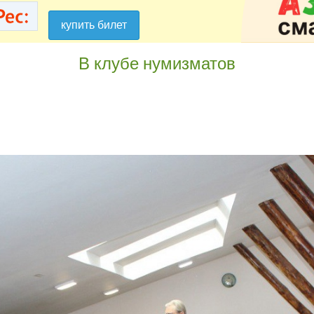
купить билет
купить билет
В клубе нумизматов