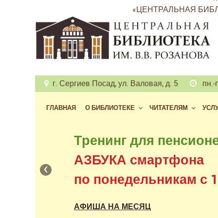
«ЦЕНТРАЛЬНАЯ БИБЛ
г. Сергиев Посад, ул. Валовая, д. 5
пн.-п
ГЛАВНАЯ
О БИБЛИОТЕКЕ
ЧИТАТЕЛЯМ
УСЛ
Бесплатный доступ
Тренинг для пенсион
к фондам российских
АЗБУКА смартфона
‹
в нашем читальном з
по понедельникам с 11
АФИША НА МЕСЯЦ
АФИША НА МЕСЯЦ