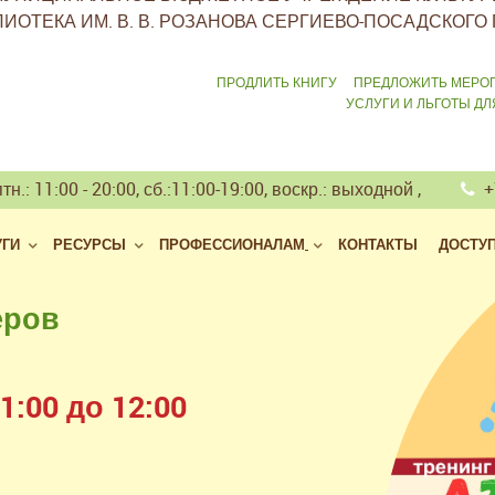
ИОТЕКА ИМ. В. В. РОЗАНОВА СЕРГИЕВО-ПОСАДСКОГО 
ПРОДЛИТЬ КНИГУ
ПРЕДЛОЖИТЬ МЕРО
УСЛУГИ И ЛЬГОТЫ Д
тн.: 11:00 - 20:00, сб.:11:00-19:00, воскр.: выходной ,
+7
УГИ
РЕСУРСЫ
ПРОФЕССИОНАЛАМ
КОНТАКТЫ
ДОСТУ
еров
 библиотек
але
:00 до 12:00