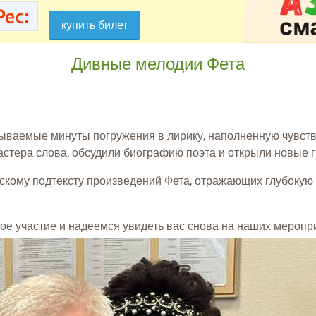
купить билет
купить билет
Дивные мелодии Фета
ываемые минуты погружения в лирику, наполненную чувст
стера слова, обсудили биографию поэта и открыли новые г
ому подтексту произведений Фета, отражающих глубокую с
ое участие и надеемся увидеть вас снова на наших меропр