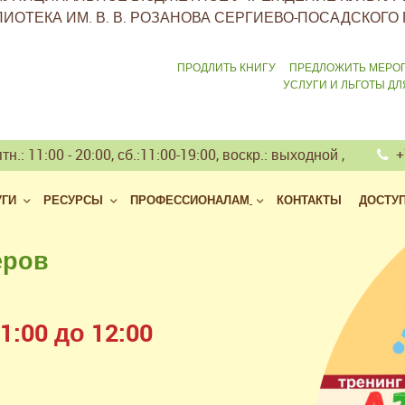
ИОТЕКА ИМ. В. В. РОЗАНОВА СЕРГИЕВО-ПОСАДСКОГО 
ПРОДЛИТЬ КНИГУ
ПРЕДЛОЖИТЬ МЕРО
УСЛУГИ И ЛЬГОТЫ Д
тн.: 11:00 - 20:00, сб.:11:00-19:00, воскр.: выходной ,
+7
УГИ
РЕСУРСЫ
ПРОФЕССИОНАЛАМ
КОНТАКТЫ
ДОСТУ
еров
 библиотек
але
:00 до 12:00