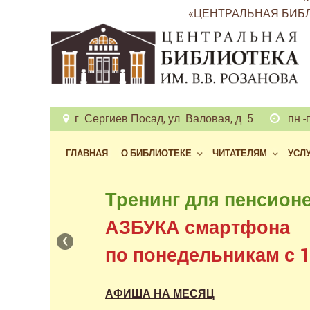
«ЦЕНТРАЛЬНАЯ БИБЛ
г. Сергиев Посад, ул. Валовая, д. 5
пн.-п
ГЛАВНАЯ
О БИБЛИОТЕКЕ
ЧИТАТЕЛЯМ
УСЛ
Бесплатный доступ
Тренинг для пенсион
к фондам российских
АЗБУКА смартфона
‹
в нашем читальном з
по понедельникам с 11
АФИША НА МЕСЯЦ
АФИША НА МЕСЯЦ