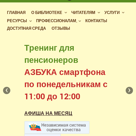
ГЛАВНАЯ
О БИБЛИОТЕКЕ
ЧИТАТЕЛЯМ
УСЛУГИ
РЕСУРСЫ
ПРОФЕССИОНАЛАМ
КОНТАКТЫ
ДОСТУПНАЯ СРЕДА
ОТЗЫВЫ
Бесплатный доступ
Тренинг для
к фондам российских
пенсионеров
библиотек
АЗБУКА смартфона
в нашем читальном зале
по понедельникам с
‹
›
11:00 до 12:00
АФИША НА МЕСЯЦ
АФИША НА МЕСЯЦ