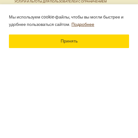
УСЛУГИ И ЛЬГОТЫ ДЛЯ ПОЛЬЗОВАТЕЛЕЙ С ОГРАНИЧЕНИЕМ
ЖИЗНЕДЕЯТЕЛЬНОСТИ
Мы используем cookie‑файлы, чтобы вы могли быстрее и
удобнее пользоваться сайтом.
Подробнее
Использование материалов сайта разрешено только
при наличии активной ссылки.
Принять
Разработка сайта
Цветографика