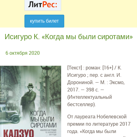
купить билет
купить билет
Исигуро К. «Когда мы были сиротами»
6 октября 2020
[Текст] : роман: [16+] / К.
Исигуро ; пер. с англ. И.
Дорониной. — М. : Эксмо,
2017. — 398 с. —
(Интеллектуальный
бестселлер).
От лауреата Нобелевской
премии по литературе 2017
года. «Когда мы были