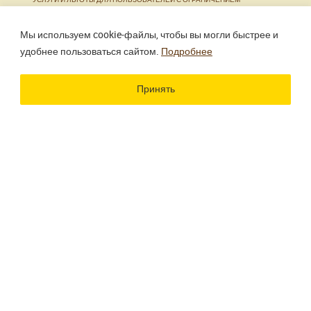
ЖИЗНЕДЕЯТЕЛЬНОСТИ
Мы используем cookie‑файлы, чтобы вы могли быстрее и
удобнее пользоваться сайтом.
Подробнее
Использование материалов сайта разрешено только
при наличии активной ссылки.
Принять
Разработка сайта
Цветографика