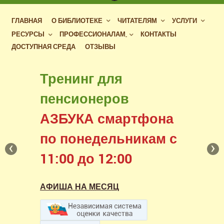
ГЛАВНАЯ
О БИБЛИОТЕКЕ
ЧИТАТЕЛЯМ
УСЛУГИ
РЕСУРСЫ
ПРОФЕССИОНАЛАМ
КОНТАКТЫ
ДОСТУПНАЯ СРЕДА
ОТЗЫВЫ
Бесплатный доступ
Тренинг для
к фондам российских
пенсионеров
библиотек
АЗБУКА смартфона
в нашем читальном зале
по понедельникам с
‹
›
11:00 до 12:00
АФИША НА МЕСЯЦ
АФИША НА МЕСЯЦ