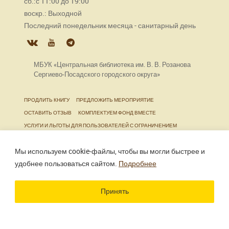
сб.:с 11:00 до 19:00
воскр.: Выходной
Последний понедельник месяца - санитарный день
МБУК «Центральная библиотека им. В. В. Розанова
Сергиево-Посадского городского округа»
ПРОДЛИТЬ КНИГУ
ПРЕДЛОЖИТЬ МЕРОПРИЯТИЕ
ОСТАВИТЬ ОТЗЫВ
КОМПЛЕКТУЕМ ФОНД ВМЕСТЕ
УСЛУГИ И ЛЬГОТЫ ДЛЯ ПОЛЬЗОВАТЕЛЕЙ С ОГРАНИЧЕНИЕМ
ЖИЗНЕДЕЯТЕЛЬНОСТИ
Мы используем cookie‑файлы, чтобы вы могли быстрее и
удобнее пользоваться сайтом.
Подробнее
Использование материалов сайта разрешено только
при наличии активной ссылки.
Принять
Разработка сайта
Цветографика