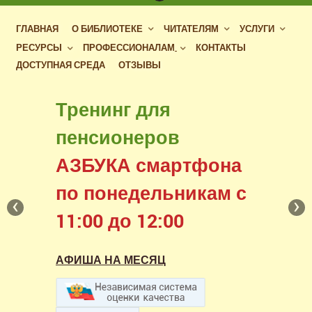
ГЛАВНАЯ
О БИБЛИОТЕКЕ
ЧИТАТЕЛЯМ
УСЛУГИ
РЕСУРСЫ
ПРОФЕССИОНАЛАМ
КОНТАКТЫ
ДОСТУПНАЯ СРЕДА
ОТЗЫВЫ
Бесплатный доступ
Тренинг для
к фондам российских
пенсионеров
библиотек
АЗБУКА смартфона
в нашем читальном зале
по понедельникам с
‹
›
11:00 до 12:00
АФИША НА МЕСЯЦ
АФИША НА МЕСЯЦ