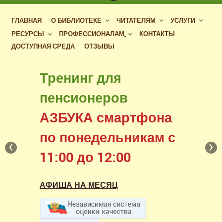
ГЛАВНАЯ
О БИБЛИОТЕКЕ
ЧИТАТЕЛЯМ
УСЛУГИ
РЕСУРСЫ
ПРОФЕССИОНАЛАМ
КОНТАКТЫ
ДОСТУПНАЯ СРЕДА
ОТЗЫВЫ
Бесплатный доступ
Тренинг для
к фондам российских
пенсионеров
библиотек
АЗБУКА смартфона
в нашем читальном зале
по понедельникам с
‹
›
11:00 до 12:00
АФИША НА МЕСЯЦ
АФИША НА МЕСЯЦ