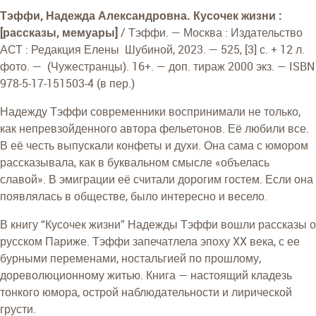
Тэффи, Надежда Александровна. Кусочек жизни :
[рассказы, мемуары]
/ Тэффи. — Москва : Издательство
АСТ : Редакция Елены Шубиной, 2023. — 525, [3] с. + 12 л.
фото. — (Чужестранцы). 16+. — доп. тираж 2000 экз. — ISBN
978-5-17-151503-4 (в пер.)
Надежду Тэффи современники воспринимали не только,
как непревзойденного автора фельетонов. Её любили все.
В её честь выпускали конфеты и духи. Она сама с юмором
рассказывала, как в буквальном смысле «объелась
славой». В эмиграции её считали дорогим гостем. Если она
появлялась в обществе, было интересно и весело.
В книгу “Кусочек жизни” Надежды Тэффи вошли рассказы о
русском Париже. Тэффи запечатлела эпоху XX века, с ее
бурными переменами, ностальгией по прошлому,
дореволюционному житью. Книга — настоящий кладезь
тонкого юмора, острой наблюдательности и лирической
грусти.