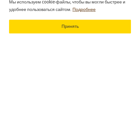
Мы используем cookie‑файлы, чтобы вы могли быстрее и
удобнее пользоваться сайтом.
Подробнее
Использование материалов сайта разрешено только
при наличии активной ссылки.
Принять
Разработка сайта
Цветографика