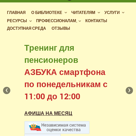
ГЛАВНАЯ
О БИБЛИОТЕКЕ
ЧИТАТЕЛЯМ
УСЛУГИ
РЕСУРСЫ
ПРОФЕССИОНАЛАМ
КОНТАКТЫ
ДОСТУПНАЯ СРЕДА
ОТЗЫВЫ
Бесплатный доступ
Тренинг для
к фондам российских
пенсионеров
библиотек
АЗБУКА смартфона
в нашем читальном зале
по понедельникам с
‹
›
11:00 до 12:00
АФИША НА МЕСЯЦ
АФИША НА МЕСЯЦ