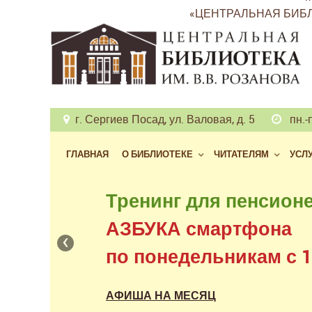
«ЦЕНТРАЛЬНАЯ БИБЛ
г. Сергиев Посад, ул. Валовая, д. 5
пн.-п
ГЛАВНАЯ
О БИБЛИОТЕКЕ
ЧИТАТЕЛЯМ
УСЛ
Бесплатный доступ
Тренинг для пенсион
к фондам российских
АЗБУКА смартфона
‹
в нашем читальном з
по понедельникам с 11
АФИША НА МЕСЯЦ
АФИША НА МЕСЯЦ