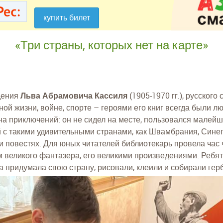
купить билет
купить билет
«Три страны, которых нет на карте»
дения
Льва Абрамовича Кассиля
(1905-1970 гг.), русского
ной жизни, войне, спорте – героями его книг всегда были л
а приключений: он не сидел на месте, пользовался малейш
с такими удивительными странами, как Швамбрания, Синег
и повестях. Для юных читателей библиотекарь провела час ч
м великого фантазера, его великими произведениями. Ребя
 придумала свою страну, рисовали, клеили и собирали гер