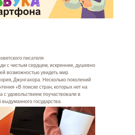
 советского писателя.
юди с чистым сердцем, искренние, душевно
ей возможностью увидеть мир.
ория, Джунгахора. Несколько поколений
тения «В поиске стран, которых нет на
та с удовольствием поучаствовали в
б выдуманного государства.