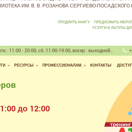
ИОТЕКА ИМ. В. В. РОЗАНОВА СЕРГИЕВО-ПОСАДСКОГО 
ПРОДЛИТЬ КНИГУ
ПРЕДЛОЖИТЬ МЕРО
УСЛУГИ И ЛЬГОТЫ Д
тн.: 11:00 - 20:00, сб.:11:00-19:00, воскр.: выходной ,
+7
УГИ
РЕСУРСЫ
ПРОФЕССИОНАЛАМ
КОНТАКТЫ
ДОСТУ
еров
 библиотек
але
:00 до 12:00