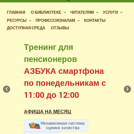
ГЛАВНАЯ
О БИБЛИОТЕКЕ
ЧИТАТЕЛЯМ
УСЛУГИ
РЕСУРСЫ
ПРОФЕССИОНАЛАМ
КОНТАКТЫ
ДОСТУПНАЯ СРЕДА
ОТЗЫВЫ
Бесплатный доступ
Тренинг для
к фондам российских
пенсионеров
библиотек
АЗБУКА смартфона
в нашем читальном зале
по понедельникам с
‹
›
11:00 до 12:00
АФИША НА МЕСЯЦ
АФИША НА МЕСЯЦ