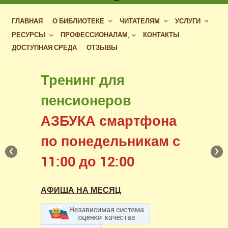
ГЛАВНАЯ
О БИБЛИОТЕКЕ
ЧИТАТЕЛЯМ
УСЛУГИ
РЕСУРСЫ
ПРОФЕССИОНАЛАМ
КОНТАКТЫ
ДОСТУПНАЯ СРЕДА
ОТЗЫВЫ
Бесплатный доступ
Тренинг для
к фондам российских
пенсионеров
библиотек
АЗБУКА смартфона
в нашем читальном зале
по понедельникам с
‹
›
11:00 до 12:00
АФИША НА МЕСЯЦ
АФИША НА МЕСЯЦ