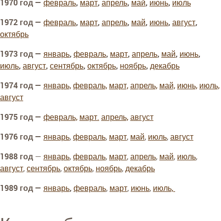
1970 год —
февраль
,
март
,
апрель
,
май
,
июнь
,
июль
1972 год —
февраль
,
март
,
апрель
,
май
,
июнь
,
август
,
октябрь
1973 год —
январь
,
февраль
,
март
,
апрель
,
май
,
июнь
,
июль
,
август
,
сентябрь
,
октябрь
,
ноябрь
,
декабрь
1974 год —
январь,
февраль,
март,
апрель,
май,
июнь,
июль,
август
1975 год —
февраль,
март.
апрель,
август
1976 год —
январь
,
февраль
,
март
,
май
,
июль
,
август
1988 год
—
январь
,
февраль
,
март
,
апрель
,
май
,
июль
,
август
,
сентябрь
,
октябрь
,
ноябрь
,
декабрь
1989 год —
январь
,
февраль
,
март
,
июнь
,
июль,