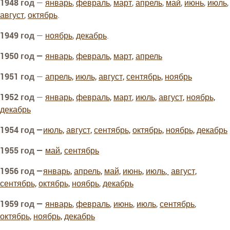
1948 год
—
январь
,
февраль
,
март
,
апрель
,
май
,
июнь
,
июль
,
август
,
октябрь
.
1949 год
—
ноябрь
,
декабрь
.
1950 год —
январь
,
февраль,
март,
апрель
1951 год
—
апрель,
июль,
август,
сентябрь,
ноябрь
1952 год
—
январь,
февраль,
март
,
июль,
август,
ноябрь,
декабрь
1954 год —
июль,
август,
сентябрь,
октябрь,
ноябрь,
декабрь
1955 год —
май
,
сентябрь
1956 год —
январь,
апрель,
май,
июнь,
июль
,
август,
сентябрь,
октябрь,
ноябрь
,
декабрь
1959 год —
январь
,
февраль
,
июнь
,
июль
,
сентябрь
,
октябрь,
ноябрь,
декабрь