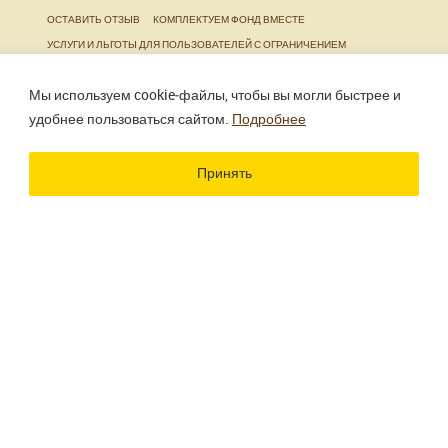
ОСТАВИТЬ ОТЗЫВ
КОМПЛЕКТУЕМ ФОНД ВМЕСТЕ
УСЛУГИ И ЛЬГОТЫ ДЛЯ ПОЛЬЗОВАТЕЛЕЙ С ОГРАНИЧЕНИЕМ
ЖИЗНЕДЕЯТЕЛЬНОСТИ
Мы используем cookie‑файлы, чтобы вы могли быстрее и
удобнее пользоваться сайтом.
Подробнее
Использование материалов сайта разрешено только
при наличии активной ссылки.
Принять
Разработка сайта
Цветографика