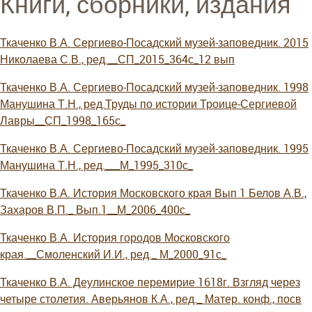
Книги, сборники, издания
Ткаченко В.А. Сергиево-Посадский музей-заповедник. 2015
Николаева С.В., ред.__СП_2015_364с_12 вып
Ткаченко В.А. Сергиево-Посадский музей-заповедник. 1998
Манушина Т.Н., ред.Труды по истории Троице-Сергиевой
Лавры__СП_1998_165с_
Ткаченко В.А. Сергиево-Посадский музей-заповедник. 1995
Манушина Т.Н., ред.___М_1995_310с_
Ткаченко В.А. История Московского края Вып 1 Белов А.В.,
Захаров В.П._ Вып.1__М_2006_400с_
Ткаченко В.А. История городов Московского
края.__Смоленский И.И., ред._ М_2000_91с_
Ткаченко В.А. Деулинское перемирие 1618г. Взгляд через
четыре столетия. Аверьянов К.А., ред._ Матер. конф., посв