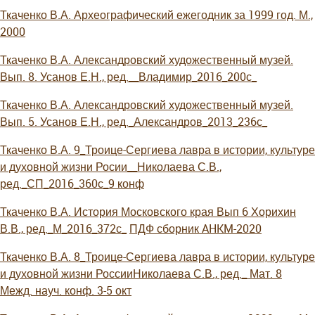
Ткаченко В.А. Археографический ежегодник за 1999 год. М.,
2000
Ткаченко В.А. Александровский художественный музей.
Вып. 8. Усанов Е.Н., ред.__Владимир_2016_200с_
Ткаченко В.А. Александровский художественный музей.
Вып. 5. Усанов Е.Н., ред._Александров_2013_236с_
Ткаченко В.А. 9_Троице-Сергиева лавра в истории, культуре
и духовной жизни Росии__Николаева С.В.,
ред._СП_2016_360с_9 конф
Ткаченко В.А. История Московского края Вып 6 Хорихин
В.В., ред._М_2016_372с_
ПДФ сборник AHKM-2020
Ткаченко В.А. 8_Троице-Сергиева лавра в истории, культуре
и духовной жизни РоссииНиколаева С.В., ред._ Мат. 8
Межд. науч. конф. 3-5 окт